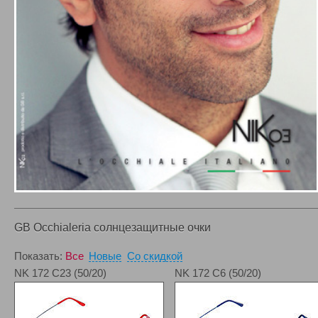
GB Occhialeria солнцезащитные очки
Показать:
Все
Новые
Со скидкой
NK 172 C23 (50/20)
NK 172 C6 (50/20)